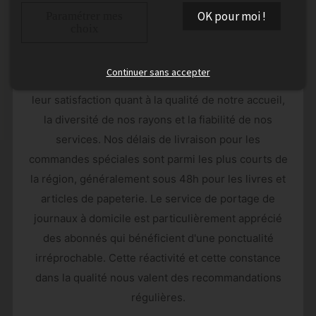
nous permettent d'adapter notre offre aux
OK pour moi !
Paramétrer mes
spécificités locales et de maintenir des tarifs
choix
compétitifs.
Continuer sans accepter
Les retours de nos clients à Allassac témoignent de
leur satisfaction quant à la qualité de notre accueil,
la diversité de nos rayons et la fiabilité de nos
services. Nos délais de livraison pour les
commandes spéciales sont parmi les plus courts de
la région, généralement sous 48h pour les livres et
articles de papeterie. Le service de portage de
journaux à domicile est particulièrement apprécié
des abonnés qui bénéficient d'une ponctualité
irréprochable. Cette réactivité et cette constance
dans la qualité nous valent des recommandations
régulières.