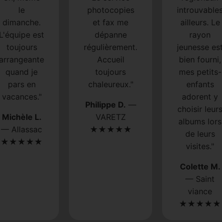
le
photocopies
introuvable
dimanche.
et fax me
ailleurs. Le
L'équipe est
dépanne
rayon
toujours
régulièrement.
jeunesse es
arrangeante
Accueil
bien fourni,
quand je
toujours
mes petits-
pars en
chaleureux."
enfants
vacances."
adorent y
Philippe D.
—
choisir leur
Michèle L.
VARETZ
albums lors
— Allassac
★★★★★
de leurs
★★★★★
visites."
Colette M.
— Saint
viance
★★★★★