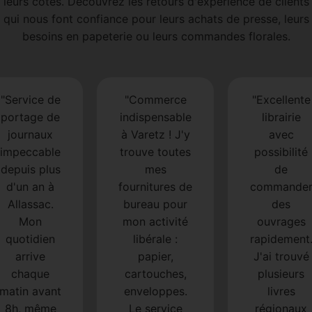
leurs côtés. Découvrez les retours d'expérience de clients
qui nous font confiance pour leurs achats de presse, leurs
besoins en papeterie ou leurs commandes florales.
"Service de
"Commerce
"Excellente
portage de
indispensable
librairie
journaux
à Varetz ! J'y
avec
impeccable
trouve toutes
possibilité
depuis plus
mes
de
d'un an à
fournitures de
commande
Allassac.
bureau pour
des
Mon
mon activité
ouvrages
quotidien
libérale :
rapidement
arrive
papier,
J'ai trouvé
chaque
cartouches,
plusieurs
matin avant
enveloppes.
livres
8h, même
Le service
régionaux