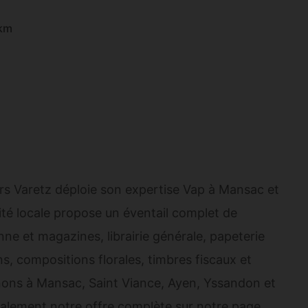
 km
rs Varetz déploie son expertise Vap à Mansac et
ité locale propose un éventail complet de
nne et magazines, librairie générale, papeterie
ns, compositions florales, timbres fiscaux et
nons à Mansac, Saint Viance, Ayen, Yssandon et
lement notre offre complète sur notre page