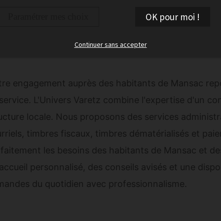
En savoir plus
OK pour moi !
Paramétrer mes choix
Continuer sans accepter
re engagement auprès des habitants de Mansac repose s
service. L'Univers Varetz combine l'expertise d'un co
ucture locale. Nous proposons des services administra
rriels, timbres fiscaux, timbres dématérialisés et p
faitement les besoins des habitants de Mansac et 
accueil personnalisé, des conseils avisés et une disp
andes du quotidien avec professionnalisme.