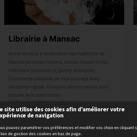
Librairie à Mansac
Notre librairie à destination des habitants de
Mansac propose romans, essais, beaux-livres,
littérature jeunesse et guides pratiques.
Commande possible de tout ouvrage avec
réception rapide. Conseils personnalisés pour
trouver la lecture idéale.
Romans et littérature générale
e site utilise des cookies afin d’améliorer votre
Littérature jeunesse et albums
xpérience de navigation
Beaux-livres et guides régionaux
us pouvez paramétrer vos préférences et modifier vos choix en cliquant s
Service de commande d'ouvrages
 lien de gestion des cookies en bas de page.