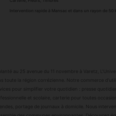
Carterie, Fleurs, Timbres
Intervention rapide à Mansac et dans un rayon de 50
lanté au 25 avenue du 11 novembre à Varetz, L'Unive
s toute la région corrézienne. Notre commerce d'util
vices pour simplifier votre quotidien : presse quotidie
fessionnelle et scolaire, carterie pour toutes occasio
ndes, portage de journaux à domicile. Nous interve
nsemble des communes environnantes. Découvrez éga