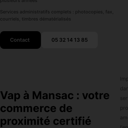
plusieurs années
Services administratifs complets : photocopies, fax,
courriels, timbres dématérialisés
Contact
05 32 14 13 85
Imp
dan
Vap à Mansac : votre
ser
commerce de
pro
proximité certifié
ame
l'e