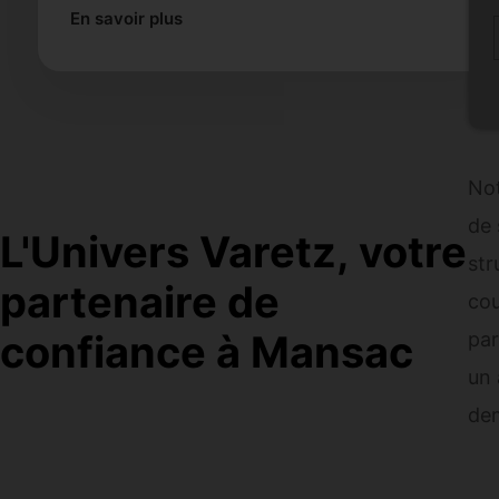
En savoir plus
Not
de 
L'Univers Varetz, votre
str
partenaire de
cou
confiance à Mansac
par
un 
dem