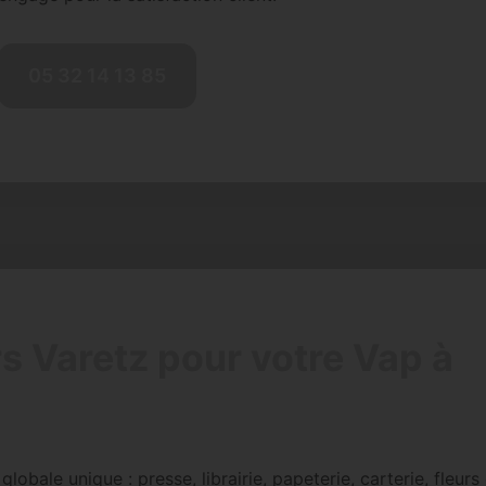
05 32 14 13 85
rs Varetz pour votre Vap à
obale unique : presse, librairie, papeterie, carterie, fleurs 